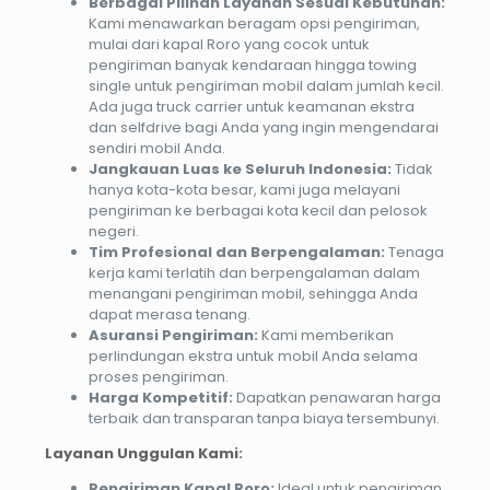
Berbagai Pilihan Layanan Sesuai Kebutuhan:
Kami menawarkan beragam opsi pengiriman,
mulai dari kapal Roro yang cocok untuk
pengiriman banyak kendaraan hingga towing
single untuk pengiriman mobil dalam jumlah kecil.
Ada juga truck carrier untuk keamanan ekstra
dan selfdrive bagi Anda yang ingin mengendarai
sendiri mobil Anda.
Jangkauan Luas ke Seluruh Indonesia:
Tidak
hanya kota-kota besar, kami juga melayani
pengiriman ke berbagai kota kecil dan pelosok
negeri.
Tim Profesional dan Berpengalaman:
Tenaga
kerja kami terlatih dan berpengalaman dalam
menangani pengiriman mobil, sehingga Anda
dapat merasa tenang.
Asuransi Pengiriman:
Kami memberikan
perlindungan ekstra untuk mobil Anda selama
proses pengiriman.
Harga Kompetitif:
Dapatkan penawaran harga
terbaik dan transparan tanpa biaya tersembunyi.
Layanan Unggulan Kami:
Pengiriman Kapal Roro:
Ideal untuk pengiriman