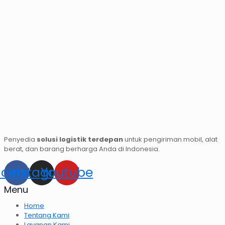
Penyedia
solusi logistik terdepan
untuk pengiriman mobil, alat
berat, dan barang berharga Anda di Indonesia.
acebook
Instagram
Youtube
Menu
Home
Tentang Kami
Layanan Kami