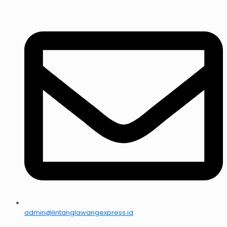
admin@lintanglawangexpress.id