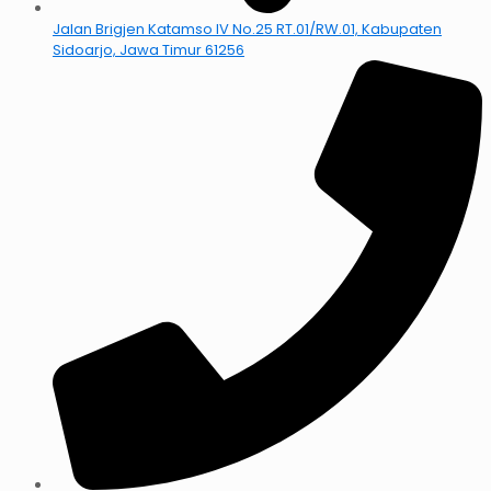
Jalan Brigjen Katamso IV No.25 RT.01/RW.01, Kabupaten
Sidoarjo, Jawa Timur 61256