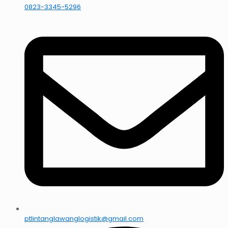
0823-3345-5296
ptlintanglawanglogistik@gmail.com