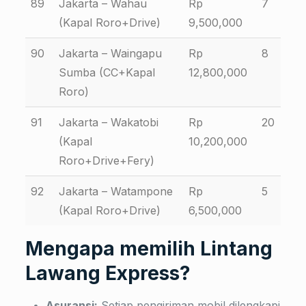
89
Jakarta – Wahau
Rp
7
(Kapal Roro+Drive)
9,500,000
90
Jakarta – Waingapu
Rp
8
Sumba (CC+Kapal
12,800,000
Roro)
91
Jakarta – Wakatobi
Rp
20
(Kapal
10,200,000
Roro+Drive+Fery)
92
Jakarta – Watampone
Rp
5
(Kapal Roro+Drive)
6,500,000
Mengapa memilih Lintang
Lawang Express?
Asuransi:
Setiap pengiriman mobil dilengkapi