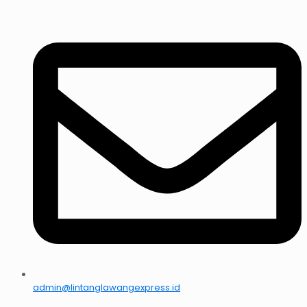
admin@lintanglawangexpress.id