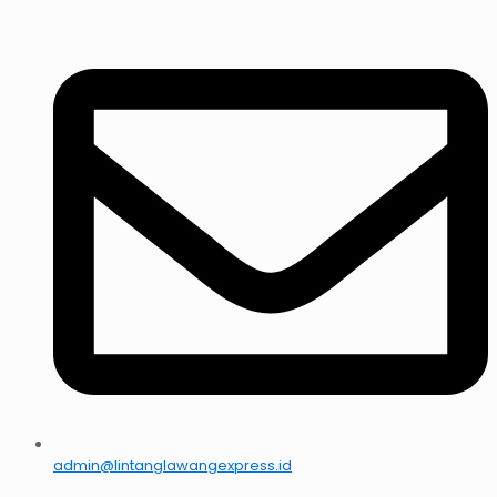
admin@lintanglawangexpress.id