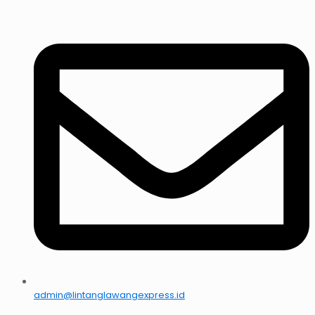
admin@lintanglawangexpress.id