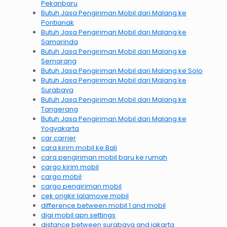
Pekanbaru
Butuh Jasa Pengiriman Mobil dari Malang ke
Pontianak
Butuh Jasa Pengiriman Mobil dari Malang ke
Samarinda
Butuh Jasa Pengiriman Mobil dari Malang ke
Semarang
Butuh Jasa Pengiriman Mobil dari Malang ke Solo
Butuh Jasa Pengiriman Mobil dari Malang ke
Surabaya
Butuh Jasa Pengiriman Mobil dari Malang ke
Tangerang
Butuh Jasa Pengiriman Mobil dari Malang ke
Yogyakarta
car carrier
cara kirim mobil ke Bali
cara pengiriman mobil baru ke rumah
cargo kirim mobil
cargo mobil
cargo pengiriman mobil
cek ongkir lalamove mobil
difference between mobil 1 and mobil
digi mobil apn settings
distance between surabaya and jakarta