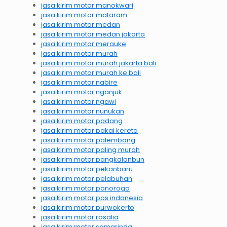
jasa kirim motor manokwari
jasa kirim motor mataram
jasa kirim motor medan
jasa kirim motor medan jakarta
jasa kirim motor merauke
jasa kirim motor murah
jasa kirim motor murah jakarta bali
jasa kirim motor murah ke bali
jasa kirim motor nabire
jasa kirim motor nganjuk
jasa kirim motor ngawi
jasa kirim motor nunukan
jasa kirim motor padang
jasa kirim motor pakai kereta
jasa kirim motor palembang
jasa kirim motor paling murah
jasa kirim motor pangkalanbun
jasa kirim motor pekanbaru
jasa kirim motor pelabuhan
jasa kirim motor ponorogo
jasa kirim motor pos indonesia
jasa kirim motor purwokerto
jasa kirim motor rosalia
jasa kirim motor samarinda