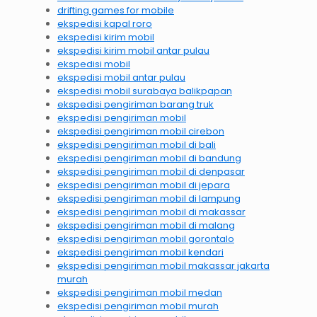
drifting games for mobile
ekspedisi kapal roro
ekspedisi kirim mobil
ekspedisi kirim mobil antar pulau
ekspedisi mobil
ekspedisi mobil antar pulau
ekspedisi mobil surabaya balikpapan
ekspedisi pengiriman barang truk
ekspedisi pengiriman mobil
ekspedisi pengiriman mobil cirebon
ekspedisi pengiriman mobil di bali
ekspedisi pengiriman mobil di bandung
ekspedisi pengiriman mobil di denpasar
ekspedisi pengiriman mobil di jepara
ekspedisi pengiriman mobil di lampung
ekspedisi pengiriman mobil di makassar
ekspedisi pengiriman mobil di malang
ekspedisi pengiriman mobil gorontalo
ekspedisi pengiriman mobil kendari
ekspedisi pengiriman mobil makassar jakarta
murah
ekspedisi pengiriman mobil medan
ekspedisi pengiriman mobil murah