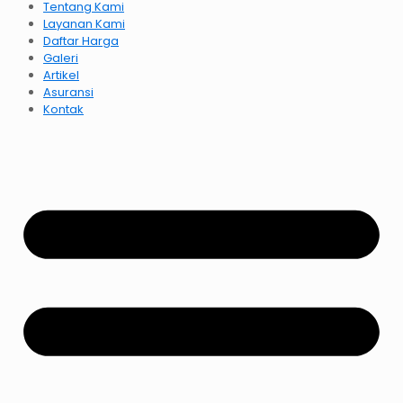
Tentang Kami
Layanan Kami
Daftar Harga
Galeri
Artikel
Asuransi
Kontak