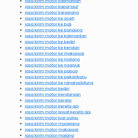
jasa kirim motor kalimantan
jasa kirim motor kapal laut
jasa kirim motor karawang
jasa kirim motor ke aceh
jasa kirim motor ke bali
jasa kirim motor ke bandung
jasa kirim motor ke kalimantan
jasa kirim motor ke kediri
jasa kirim motor ke kendari
jasa kirim motor ke makassar
jasa kirim motor ke malang
jasa kirim motor ke nganjuk
jasa kirim motor ke papua
jasa kirim motor ke pekanbaru
jasa kirim motor ke rangkasbitung
jasa kirim motor kediri
jasa kirim motor kendaraan
jasa kirim motor kereta
jasa kirim motor kereta api
jasa kirim motor lewat kereta api
jasa kirim motor luar pulau
jasa kirim motor magelang
jasa kirim motor makassar
jasa kirim motor malang