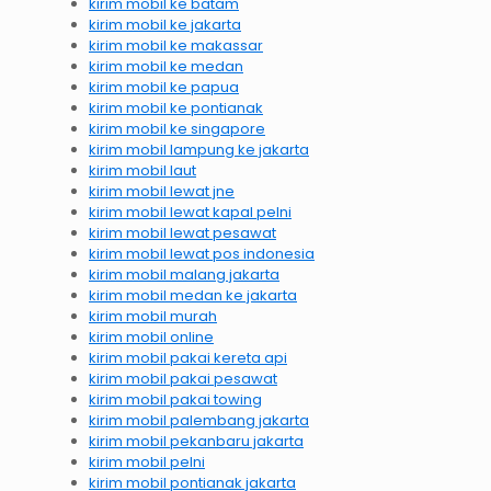
kirim mobil ke batam
kirim mobil ke jakarta
kirim mobil ke makassar
kirim mobil ke medan
kirim mobil ke papua
kirim mobil ke pontianak
kirim mobil ke singapore
kirim mobil lampung ke jakarta
kirim mobil laut
kirim mobil lewat jne
kirim mobil lewat kapal pelni
kirim mobil lewat pesawat
kirim mobil lewat pos indonesia
kirim mobil malang jakarta
kirim mobil medan ke jakarta
kirim mobil murah
kirim mobil online
kirim mobil pakai kereta api
kirim mobil pakai pesawat
kirim mobil pakai towing
kirim mobil palembang jakarta
kirim mobil pekanbaru jakarta
kirim mobil pelni
kirim mobil pontianak jakarta