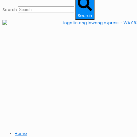
Search
Search
Home