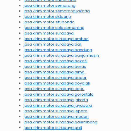
jasa kirim motor semarang
jasa kirim motor semarang jakarta
jasa kirim motor sidoarjo
jasa kirim motor situbondo
jasa kirim motor solo semarang
jasa kirim motor surabaya
jasa kirim motor surabaya ambon
jasa kirim motor surabaya bali
jasa kirim motor surabaya bandung
jasa kirim motor surabaya banjarmasin
jasa kirim motor surabaya bekasi
jasa kirim motor surabaya berau
jasa kirim motor surabaya bima
jasa kirim motor surabaya bogor
jasa kirim motor surabaya boyolali
jasa kirim motor surabaya cepu
jasa kirim motor surabaya gorontalo
jasa kirim motor surabaya jakarta
jasa kirim motor surabaya jayapura
jasa kirim motor surabaya jepara
jasa kirim motor surabaya medan
jasa kirim motor surabaya palembang
jasa kirim motor surabaya pati