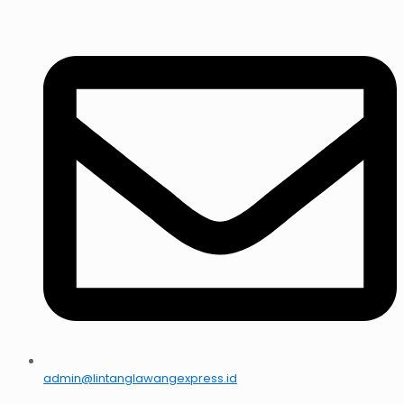
admin@lintanglawangexpress.id