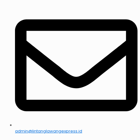
admin@lintanglawangexpress.id