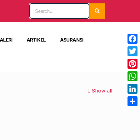
ALERI
ARTIKEL
ASURANSI
Face
Twitt
Pinte
What
Show all
Linke
Shar