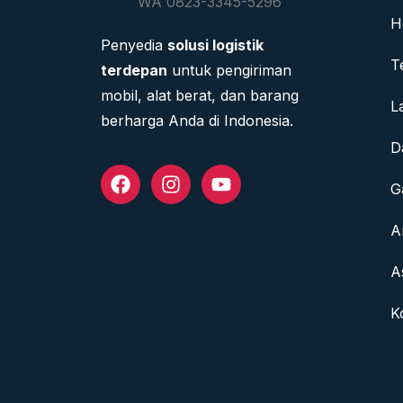
H
Penyedia
solusi logistik
T
terdepan
untuk pengiriman
mobil, alat berat, dan barang
L
berharga Anda di Indonesia.
D
G
A
A
K