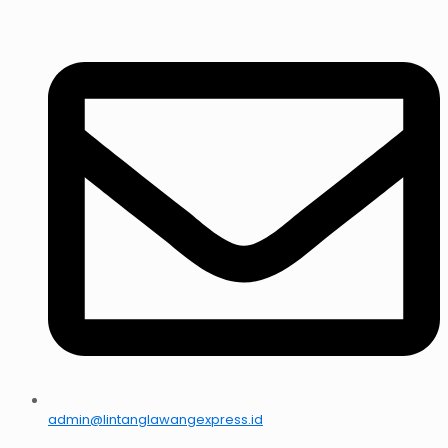
admin@lintanglawangexpress.id