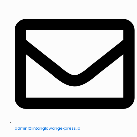
admin@lintanglawangexpress.id