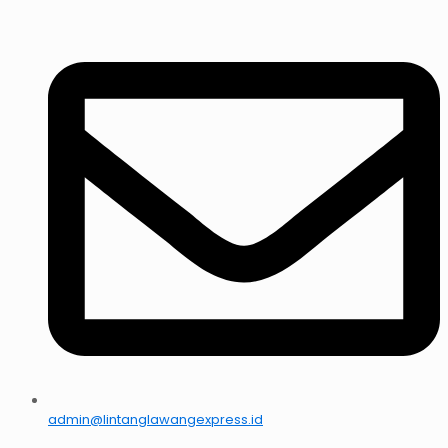
admin@lintanglawangexpress.id