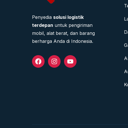
T
Penyedia
solusi logistik
L
terdepan
untuk pengiriman
D
mobil, alat berat, dan barang
berharga Anda di Indonesia.
G
A
A
K