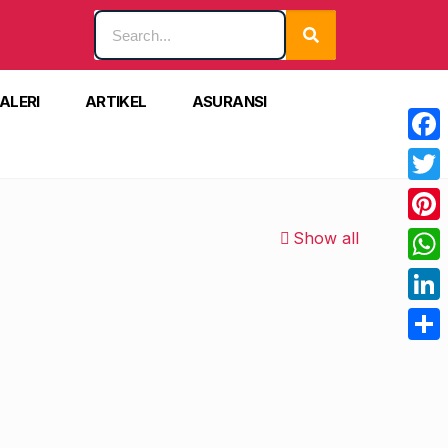
ALERI
ARTIKEL
ASURANSI
Face
Twitt
Pinte
Show all
What
Linke
Shar