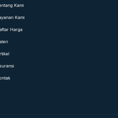
entang Kami
ayanan Kami
aftar Harga
aleri
rtikel
suransi
ontak