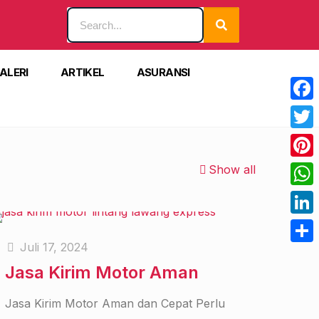
ALERI
ARTIKEL
ASURANSI
Face
Twitt
Pinte
Show all
What
Linke
Juli 17, 2024
Shar
Jasa Kirim Motor Aman
Jasa Kirim Motor Aman dan Cepat Perlu