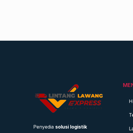
ME
H
T
Penyedia
solusi logistik
L