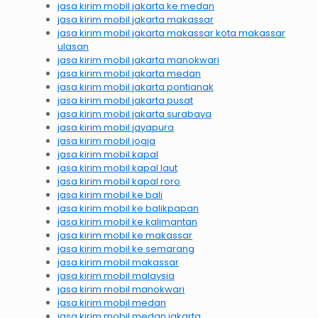
jasa kirim mobil jakarta ke medan
jasa kirim mobil jakarta makassar
jasa kirim mobil jakarta makassar kota makassar
ulasan
jasa kirim mobil jakarta manokwari
jasa kirim mobil jakarta medan
jasa kirim mobil jakarta pontianak
jasa kirim mobil jakarta pusat
jasa kirim mobil jakarta surabaya
jasa kirim mobil jayapura
jasa kirim mobil jogja
jasa kirim mobil kapal
jasa kirim mobil kapal laut
jasa kirim mobil kapal roro
jasa kirim mobil ke bali
jasa kirim mobil ke balikpapan
jasa kirim mobil ke kalimantan
jasa kirim mobil ke makassar
jasa kirim mobil ke semarang
jasa kirim mobil makassar
jasa kirim mobil malaysia
jasa kirim mobil manokwari
jasa kirim mobil medan
jasa kirim mobil medan jakarta