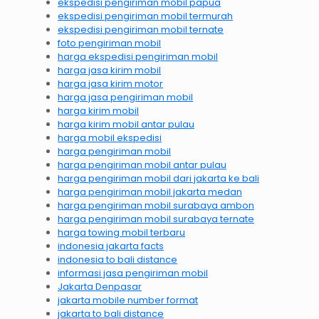
ekspedisi pengiriman mobil papua
ekspedisi pengiriman mobil termurah
ekspedisi pengiriman mobil ternate
foto pengiriman mobil
harga ekspedisi pengiriman mobil
harga jasa kirim mobil
harga jasa kirim motor
harga jasa pengiriman mobil
harga kirim mobil
harga kirim mobil antar pulau
harga mobil ekspedisi
harga pengiriman mobil
harga pengiriman mobil antar pulau
harga pengiriman mobil dari jakarta ke bali
harga pengiriman mobil jakarta medan
harga pengiriman mobil surabaya ambon
harga pengiriman mobil surabaya ternate
harga towing mobil terbaru
indonesia jakarta facts
indonesia to bali distance
informasi jasa pengiriman mobil
Jakarta Denpasar
jakarta mobile number format
jakarta to bali distance