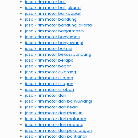
jasa kirim motor bali
jasa kirim motor bali jakarta
jasa kirim motor balikpapan
jasa kirim motor bandung
jasa kirim motor bandung jakarta
jasa kirim motor banjarmasin
jasa kirim motor banyumas
jasa kirim motor banyuwangi
jasa kirim motor bekasi
jasa kirim motor bekasi bandung
jasa kirim motor berapa
jasa kirim motor bogor
jasa kirim motor cikarang
jasa kirim motor cilacap
jasa kirim motor cilegon
jasa kirim motor cirebon
jasa kirim motor dari
jasa kirim motor dari banyuwangi
jasa kirim motor dari kediri
jasa kirim motor dari madiun
jasa kirim motor dari mataram
jasa kirim motor dari padang
jasa kirim motor dari pekalongan
jasa kirim motor dari pontianak