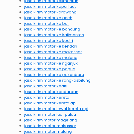
jasa kirim motor kalimantan
jasa kirim motor kapal laut
jasa kirim motor karawang
jasa kirim motor ke aceh
jasa kirim motor ke bali
jasa kirim motor ke bandung
jasa kirim motor ke kalimantan
jasa kirim motor ke kediri
jasa kirim motor ke kendari
jasa kirim motor ke makassar
jasa kirim motor ke malang
jasa kirim motor ke nganjuk
jasa kirim motor ke papua
jasa kirim motor ke pekanbaru
jasa kirim motor ke rangkasbitung
jasa kirim motor kediri
jasa kirim motor kendaraan
jasa kirim motor kereta
jasa kirim motor kereta api
jasa kirim motor lewat kereta api
jasa kirim motor luar pulau
jasa kirim motor magelang
jasa kirim motor makassar
jasa kirim motor malang