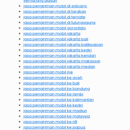
semarang ulasan
jasa pengiriman mobil di sidoarjo
jasa pengiriman mobil di tarakan
jasa pengiriman mobil di ternate
jasa pengiriman mobil di tulungagung
jasa pengiriman mobil gorontalo
jasa pengiriman mobil jakarta
jasa pengiriman mobil jakarta bali
jasa pengiriman mobil jakarta balikpapan
jasa pengiriman mobil jakarta kediri
jasa pengiriman mobil jakarta kendari
jasa pengiriman mobil jakarta makassar
jasa pengiriman mobil jakarta medan
jasa pengiriman mobil jne
jasa pengiriman mobil ke aceh
jasa pengiriman mobil ke bali
jasa pengiriman mobil ke bandung
jasa pengiriman mobil ke jambi
jasa pengiriman mobil ke kalimantan
jasa pengiriman mobil ke kediri
jasa pengiriman mobil ke madiun
jasa pengiriman mobil ke malaysia
jasa pengiriman mobil ke ntt
jasa pengiriman mobil ke papua