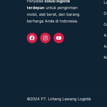
Penyedia
solusi logistik
L
terdepan
untuk pengiriman
D
mobil, alat berat, dan barang
berharga Anda di Indonesia.
G
A
A
K
©2024 PT. Lintang Lawang Logistik