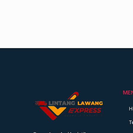
ME
H
T