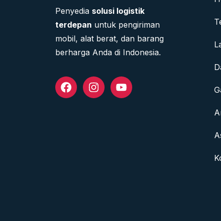
Penyedia
solusi logistik
T
terdepan
untuk pengiriman
mobil, alat berat, dan barang
L
berharga Anda di Indonesia.
D
G
A
A
K