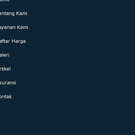
entang Kami
ayanan Kami
aftar Harga
aleri
rtikel
suransi
ontak