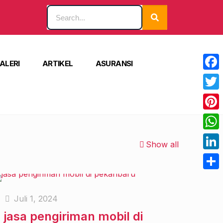
ALERI
ARTIKEL
ASURANSI
Face
Twitt
Pinte
What
Show all
Linke
Shar
Juli 1, 2024
jasa pengiriman mobil di