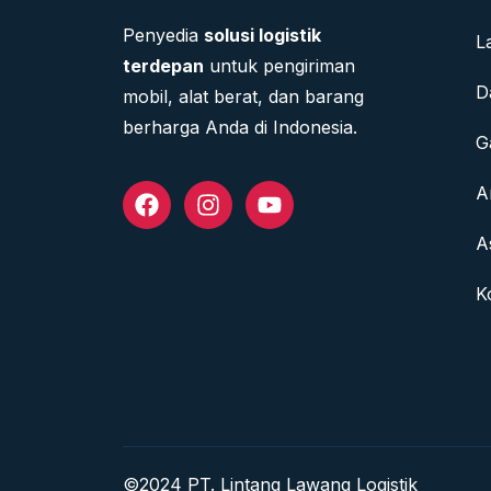
Penyedia
solusi logistik
L
terdepan
untuk pengiriman
D
mobil, alat berat, dan barang
berharga Anda di Indonesia.
G
A
A
K
©2024 PT. Lintang Lawang Logistik