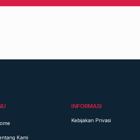
NU
INFORMASI
Kebijakan Privasi
ome
entang Kami