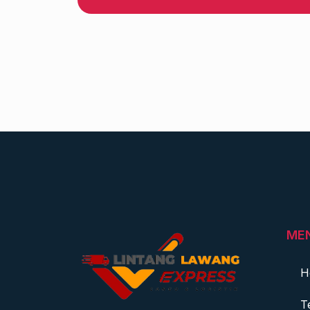
ME
H
T