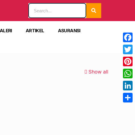
ALERI
ARTIKEL
ASURANSI
Face
Twitt
Pinte
Show all
What
Linke
Shar