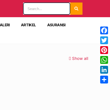
ALERI
ARTIKEL
ASURANSI
Face
Twitt
Pinte
Show all
What
Linke
Shar