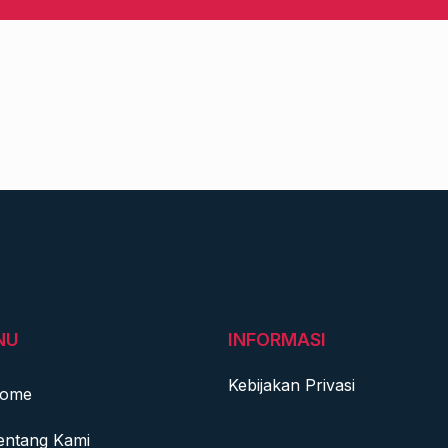
NU
INFORMASI
Kebijakan Privasi
ome
entang Kami