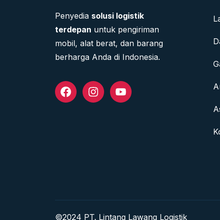
Penyedia
solusi logistik
L
terdepan
untuk pengiriman
D
mobil, alat berat, dan barang
berharga Anda di Indonesia.
G
A
A
K
©2024 PT. Lintang Lawang Logistik