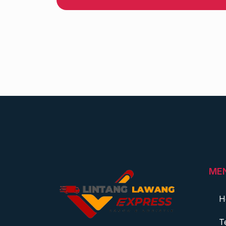
ME
H
T