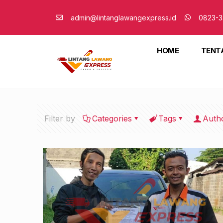
admin@lintanglawangexpress.id
0823-3
HOME
TENT
Filter by
Categories
Tags
Auth