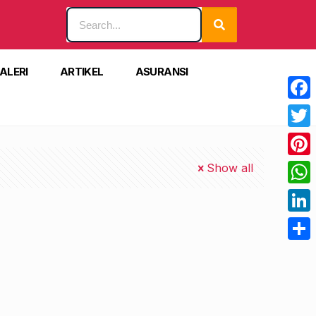
ALERI
ARTIKEL
ASURANSI
Face
Twitt
Pinte
Show all
What
Linke
Shar