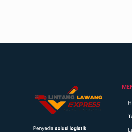
ME
H
T
Penyedia
solusi logistik
L